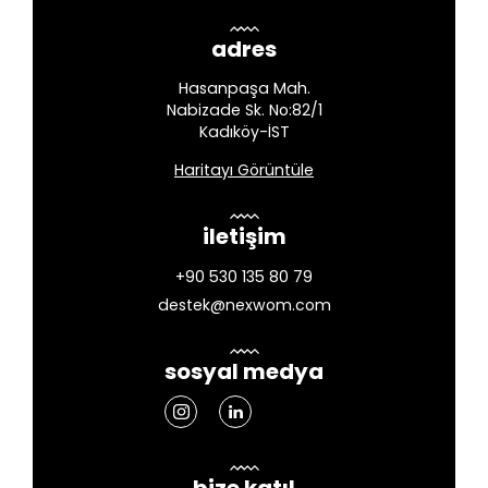
adres
Hasanpaşa Mah.
Nabizade Sk. No:82/1
Kadıköy-İST
Haritayı Görüntüle
iletişim
+90 530 135 80 79
destek@nexwom.com
sosyal medya
bize katıl